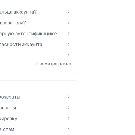
а
ельца аккаунта?
льзователя?
торную аутентификацию?
пасности аккаунта
Посмотреть все
возвраты
озвраты
кировку
а спам