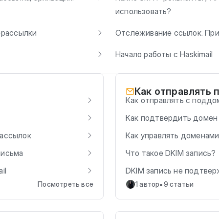
использовать?
-рассылки
Отслеживание ссылок. Пр
Начало работы с Haskimail
Как отправлять 
Как отправлять с поддо
Как подтвердить домен
рассылок
Как управлять доменами
письма
Что такое DKIM запись?
il
DKIM запись не подтве
•
Посмотреть все
1 автор
9 статьи