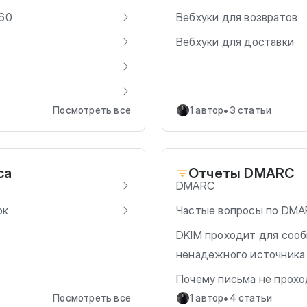
360
Вебхуки для возвратов
Вебхуки для доставки
•
Посмотреть все
1 автор
3 статьи
са
Отчеты DMARC
DMARC
ок
Частые вопросы по DM
DKIM проходит для сооб
ненадежного источника
Почему письма не прох
•
Посмотреть все
1 автор
4 статьи