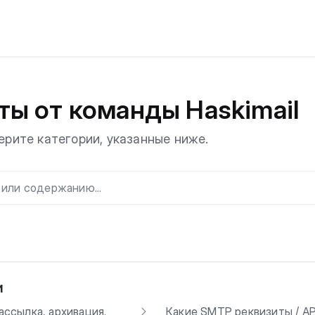
ты от команды Haskimail
ерите категории, указанные ниже.
и
ассылка, архивация.
Какие SMTP реквизиты / A