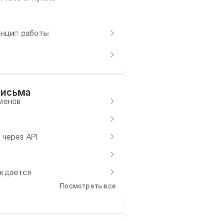
инцип работы
письма
менов
 через API
рждается
Посмотреть все