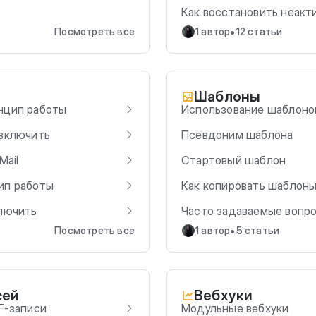
Как восстановить неакт
•
Посмотреть все
1 автор
12 статьи
Шаблоны
нцип работы
Использование шаблонов 
 включить
Псевдоним шаблона
Mail
Стартовый шаблон
ип работы
Как копировать шаблоны
ключить
Часто задаваемые вопр
•
Посмотреть все
1 автор
5 статьи
сей
Вебхуки
F-записи
Модульные вебхуки