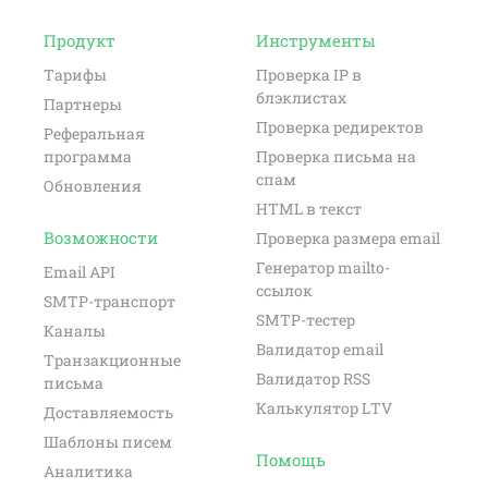
Продукт
Инструменты
Тарифы
Проверка IP в
блэклистах
Партнеры
Проверка редиректов
Реферальная
программа
Проверка письма на
спам
Обновления
HTML в текст
Возможности
Проверка размера email
Генератор mailto-
Email API
ссылок
SMTP-транспорт
SMTP-тестер
Каналы
Валидатор email
Транзакционные
Валидатор RSS
письма
Калькулятор LTV
Доставляемость
Шаблоны писем
Помощь
Аналитика