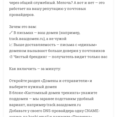
через общий служебный. Мелочь? А вот и нет — это
работает на вашу репутацию у почтовых
провайдеров.
Зачем это вам:
🔗 В письмах — ваш домен (например,
track.вашдомен.ru), а не чужой
📈 Выше доставляемость — письма с «единым»
доменом вызывают больше доверия у почтовиков
🎨 Чистый брендинг — получатель видит только вас
Как включить — за минуту:
Откройте раздел «Домены и отправители» и
выберите нужный домен
В блоке «Кастомный домен трекинга» укажите
поддомен — мы заранее подставим удобный
вариант, например track.вашдомен.ru
Добавьте у своего DNS-провайдера одну CNAME-
запись на haski.email и нажмите «Проверка»