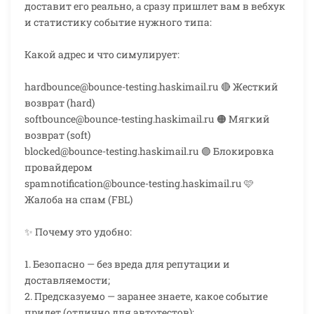
доставит его реально, а сразу пришлет вам в вебхук
и статистику событие нужного типа:
Какой адрес и что симулирует:
hardbounce@bounce-testing.haskimail.ru 🔴 Жесткий
возврат (hard)
softbounce@bounce-testing.haskimail.ru 🟠 Мягкий
возврат (soft)
blocked@bounce-testing.haskimail.ru 🟣 Блокировка
провайдером
spamnotification@bounce-testing.haskimail.ru 🩷
Жалоба на спам (FBL)
✨ Почему это удобно:
1. Безопасно — без вреда для репутации и
доставляемости;
2. Предсказуемо — заранее знаете, какое событие
придет (отлично для автотестов);